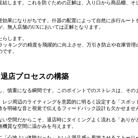
直結します。これを防ぐための正解は、入り口から商品棚、そ
逆効果になりがちです。什器の配置によって自然に歩行ルート
が、無人店舗のUXにおいては正解となります。
たらします。
トラッキングの精度を飛躍的に向上させ、万引き防止や在庫管理
のです。
な退店プロセスの構築
し、慎重になる瞬間です。このポイントでのストレスは、その
、レジ周辺のライティングを意図的に明るく設定する「スポッ
敗を明確な音と視覚で伝えるフィードバック設計も欠かせませ
ない空間だからこそ、退店時にタイミングよく流れる「ありが
無機質な空間に温かみを与えます。
に「心地よい体験だった」という満足感へ着地させるストーリ