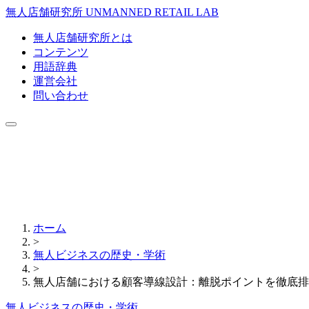
無人店舗研究所
UNMANNED RETAIL LAB
無人店舗研究所とは
コンテンツ
用語辞典
運営会社
問い合わせ
ホーム
>
無人ビジネスの歴史・学術
>
無人店舗における顧客導線設計：離脱ポイントを徹底排
無人ビジネスの歴史・学術