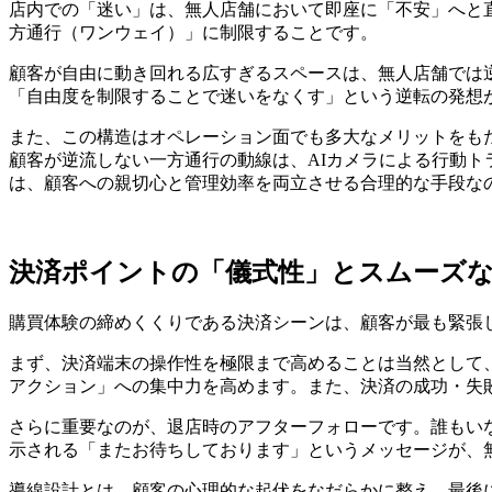
店内での「迷い」は、無人店舗において即座に「不安」へと
方通行（ワンウェイ）」に制限することです。
顧客が自由に動き回れる広すぎるスペースは、無人店舗では
「自由度を制限することで迷いをなくす」という逆転の発想
また、この構造はオペレーション面でも多大なメリットをも
顧客が逆流しない一方通行の動線は、AIカメラによる行動
は、顧客への親切心と管理効率を両立させる合理的な手段な
決済ポイントの「儀式性」とスムーズ
購買体験の締めくくりである決済シーンは、顧客が最も緊張
まず、決済端末の操作性を極限まで高めることは当然として
アクション」への集中力を高めます。また、決済の成功・失
さらに重要なのが、退店時のアフターフォローです。誰もい
示される「またお待ちしております」というメッセージが、
導線設計とは、顧客の心理的な起伏をなだらかに整え、最後