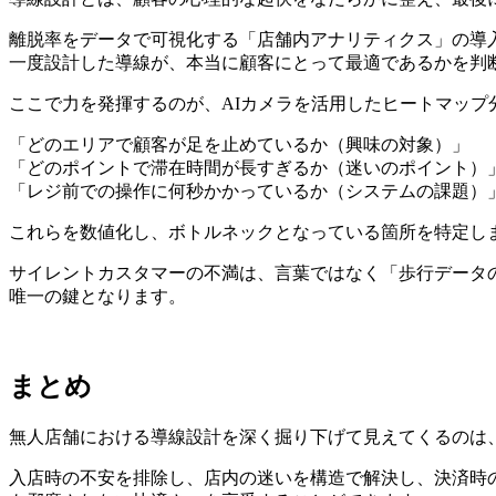
離脱率をデータで可視化する「店舗内アナリティクス」の導
一度設計した導線が、本当に顧客にとって最適であるかを判
ここで力を発揮するのが、AIカメラを活用したヒートマップ
「どのエリアで顧客が足を止めているか（興味の対象）」
「どのポイントで滞在時間が長すぎるか（迷いのポイント）
「レジ前での操作に何秒かかっているか（システムの課題）
これらを数値化し、ボトルネックとなっている箇所を特定し
サイレントカスタマーの不満は、言葉ではなく「歩行データ
唯一の鍵となります。
まとめ
無人店舗における導線設計を深く掘り下げて見えてくるのは
入店時の不安を排除し、店内の迷いを構造で解決し、決済時